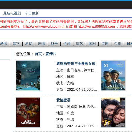
最新电视剧
今日更新
网址的朋友注意了，最近某度删了本站的关键词，导致您无法搜索到本站或者进入的
.com(夜夜热)、 http://www.wuwulu.com(五五路)和 http://www.809058.com ，
爱情
|
其它
|
科幻
|
剧情
|
战争
|
卡通
|
综艺
|
国剧
|
港剧
|
台剧
|
日
您的位置：
首页
>
爱情片
透视画男孩与全景画女孩
主演：山田杏奈 , 铃木仁 , 森田望智 , 成海璃子 , 大塚宁宁 , 齐藤阳一郎 , 黑田大辅
地区：日本
状态：完结
更新：2021-04-21 00:57:46
爱情蜜语
主演：阿娣提·拉奥·希达里 , 努西拉特·巴努查 , 法缇玛·萨那·纱卡 , 杰德普.阿赫拉瓦迪 , 莎法莉·什提 , 康柯纳·森·沙尔玛 , 马纳夫·卡尔
地区：印度
状态：完结
更新：2021-04-21 00:57:28