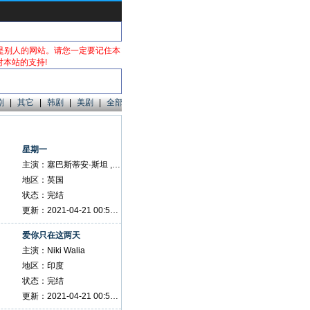
是别人的网站。请您一定要记住本
感谢您对本站的支持!
剧
|
其它
|
韩剧
|
美剧
|
全部
星期一
主演：塞巴斯蒂安·斯坦 , 丹妮斯·高夫 , 多米尼克·蒂珀 , 约戈斯·皮尔帕索珀罗斯 , 埃莉·特琳古 , 安德烈亚斯·康斯坦丁诺 , 索菲亚·库阿丽 , 西拉斯·楚梅尔卡斯 , Chloe Sirene , 玛丽萨·特里安德菲里都 , 奥兰多·希尔 , 普罗米修斯·阿利费尔 , Mihalis Alexakis , 亚历山德罗斯·洛戈蒂斯 , 范吉利斯·穆里基斯 , Julie Agoraki , Orfeas Avgoustidis
地区：英国
状态：完结
更新：2021-04-21 00:57:37
爱你只在这两天
主演：Niki Walia
地区：印度
状态：完结
更新：2021-04-21 00:57:20