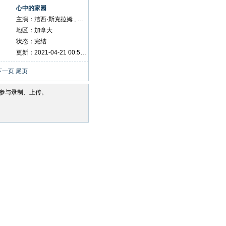
心中的家园
主演：洁西·斯克拉姆 , 尼尔迈特 , 卢卡斯·布莱恩特 , Annastasia Boston , Telysa Chandler , William C Cole , 伊冯娜·E·戴维森 , Chris Handfield , Reed Hayes , 汤米-安珀·皮里 , 迈克尔·詹姆斯·瑞根 , Justin James Remeikis , Zach Smadu , 泰德·惠托尔
地区：加拿大
状态：完结
更新：2021-04-21 00:56:56
下一页
尾页
参与录制、上传。