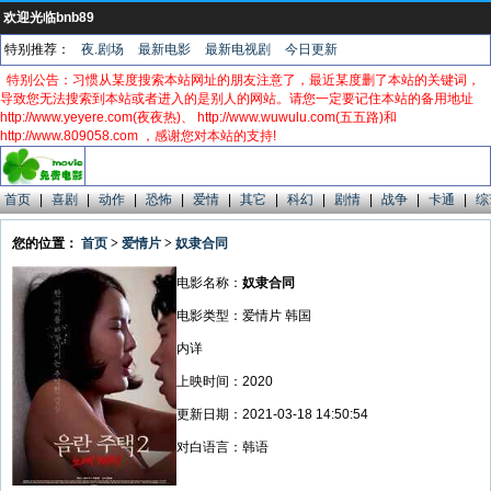
欢迎光临bnb89
特别推荐：
夜.剧场
最新电影
最新电视剧
今日更新
特别公告：习惯从某度搜索本站网址的朋友注意了，最近某度删了本站的关键词，
导致您无法搜索到本站或者进入的是别人的网站。请您一定要记住本站的备用地址
http://www.yeyere.com(夜夜热)、 http://www.wuwulu.com(五五路)和
http://www.809058.com ，感谢您对本站的支持!
首页
|
喜剧
|
动作
|
恐怖
|
爱情
|
其它
|
科幻
|
剧情
|
战争
|
卡通
|
综
您的位置：
首页
>
爱情片
>
奴隶合同
电影名称：
奴隶合同
电影类型：爱情片 韩国
内详
上映时间：2020
更新日期：2021-03-18 14:50:54
对白语言：韩语