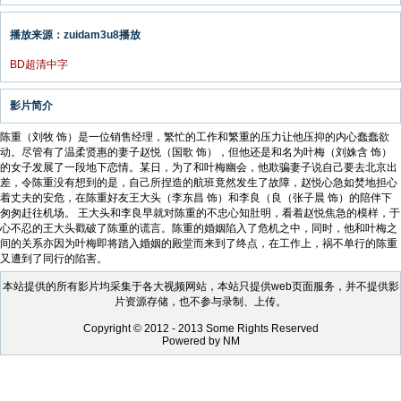
播放来源：zuidam3u8播放
BD超清中字
影片简介
陈重（刘牧 饰）是一位销售经理，繁忙的工作和繁重的压力让他压抑的内心蠢蠢欲
动。尽管有了温柔贤惠的妻子赵悦（国歌 饰），但他还是和名为叶梅（刘姝含 饰）
的女子发展了一段地下恋情。某日，为了和叶梅幽会，他欺骗妻子说自己要去北京出
差，令陈重没有想到的是，自己所捏造的航班竟然发生了故障，赵悦心急如焚地担心
着丈夫的安危，在陈重好友王大头（李东昌 饰）和李良（良（张子晨 饰）的陪伴下
匆匆赶往机场。 王大头和李良早就对陈重的不忠心知肚明，看着赵悦焦急的模样，于
心不忍的王大头戳破了陈重的谎言。陈重的婚姻陷入了危机之中，同时，他和叶梅之
间的关系亦因为叶梅即将踏入婚姻的殿堂而来到了终点，在工作上，祸不单行的陈重
又遭到了同行的陷害。
本站提供的所有影片均采集于各大视频网站，本站只提供web页面服务，并不提供影
片资源存储，也不参与录制、上传。
Copyright © 2012 - 2013 Some Rights Reserved
Powered by NM