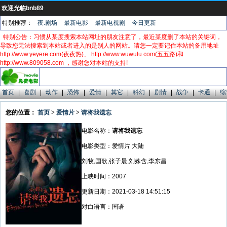
欢迎光临bnb89
特别推荐：
夜.剧场
最新电影
最新电视剧
今日更新
特别公告：习惯从某度搜索本站网址的朋友注意了，最近某度删了本站的关键词，
导致您无法搜索到本站或者进入的是别人的网站。请您一定要记住本站的备用地址
http://www.yeyere.com(夜夜热)、 http://www.wuwulu.com(五五路)和
http://www.809058.com ，感谢您对本站的支持!
首页
|
喜剧
|
动作
|
恐怖
|
爱情
|
其它
|
科幻
|
剧情
|
战争
|
卡通
|
综
您的位置：
首页
>
爱情片
>
请将我遗忘
电影名称：
请将我遗忘
电影类型：爱情片 大陆
刘牧,国歌,张子晨,刘姝含,李东昌
上映时间：2007
更新日期：2021-03-18 14:51:15
对白语言：国语